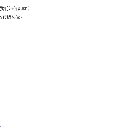
们带价push）
域名转给买家。