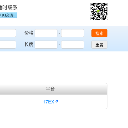
随时联系
价格
-
搜索
长度
-
重置
平台
17EX