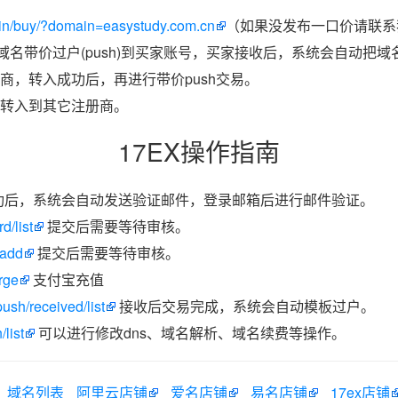
in/buy/?domain=easystudy.com.cn
（如果没发布一口价请联系我
把域名带价过户(push)到买家账号，买家接收后，系统会自动把
商，转入成功后，再进行带价push交易。
转入到其它注册商。
17EX操作指南
功后，系统会自动发送验证邮件，登录邮箱后进行邮件验证。
d/list
提交后需要等待审核。
/add
提交后需要等待审核。
rge
支付宝充值
ush/received/list
接收后交易完成，系统会自动模板过户。
list
可以进行修改dns、域名解析、域名续费等操作。
域名列表
阿里云店铺
爱名店铺
易名店铺
17ex店铺