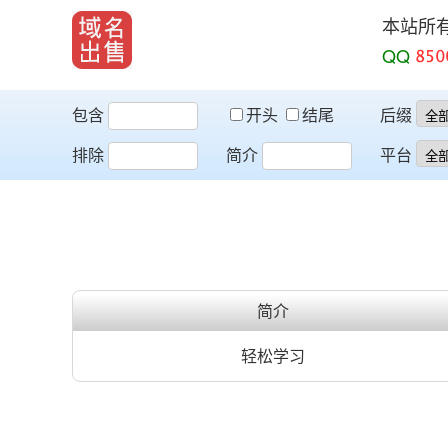
本站所
QQ
包含
开头
结尾
后缀
排除
简介
平台
简介
轻松学习