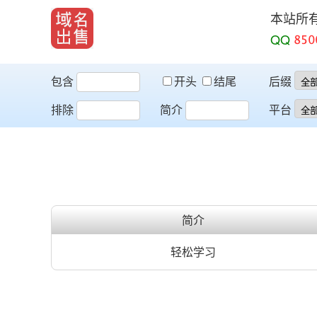
本站所
QQ
包含
开头
结尾
后缀
排除
简介
平台
简介
轻松学习