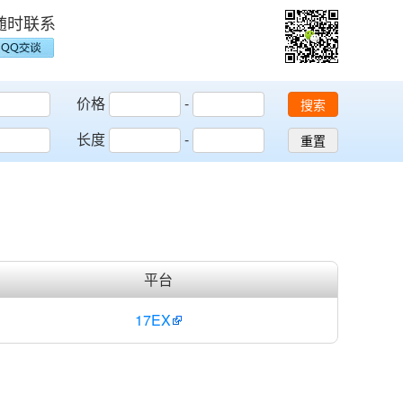
随时联系
价格
-
搜索
长度
-
重置
平台
17EX