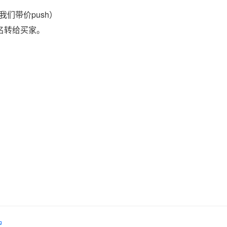
们带价push）
域名转给买家。