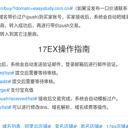
in/buy/?domain=easystudy.com.cn
（如果没发布一口价请联系我
把域名带价过户(push)到买家账号，买家接收后，系统会自动把
商，转入成功后，再进行带价push交易。
转入到其它注册商。
17EX操作指南
功后，系统会自动发送验证邮件，登录邮箱后进行邮件验证。
d/list
提交后需要等待审核。
/add
提交后需要等待审核。
rge
支付宝充值
ush/received/list
接收后交易完成，系统会自动模板过户。
list
可以进行修改dns、域名解析、域名续费等操作。
域名列表
阿里云店铺
爱名店铺
易名店铺
17ex店铺