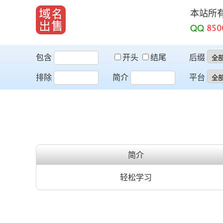
本站所
QQ
包含
开头
结尾
后缀
排除
简介
平台
简介
轻松学习