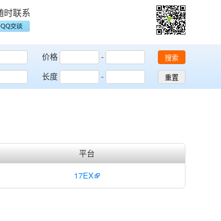
随时联系
价格
-
搜索
长度
-
重置
平台
17EX