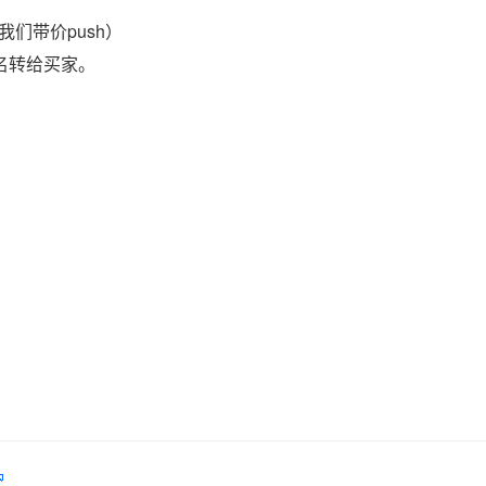
们带价push）
域名转给买家。