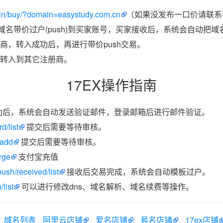
in/buy/?domain=easystudy.com.cn
（如果没发布一口价请联系我
把域名带价过户(push)到买家账号，买家接收后，系统会自动把
商，转入成功后，再进行带价push交易。
转入到其它注册商。
17EX操作指南
功后，系统会自动发送验证邮件，登录邮箱后进行邮件验证。
d/list
提交后需要等待审核。
/add
提交后需要等待审核。
rge
支付宝充值
ush/received/list
接收后交易完成，系统会自动模板过户。
list
可以进行修改dns、域名解析、域名续费等操作。
域名列表
阿里云店铺
爱名店铺
易名店铺
17ex店铺