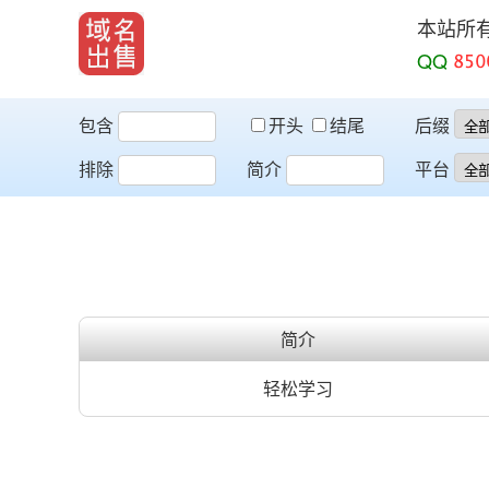
本站所
QQ
包含
开头
结尾
后缀
排除
简介
平台
简介
轻松学习