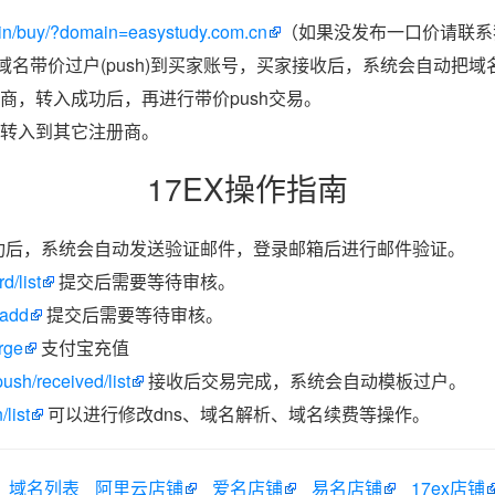
in/buy/?domain=easystudy.com.cn
（如果没发布一口价请联系我
把域名带价过户(push)到买家账号，买家接收后，系统会自动把
商，转入成功后，再进行带价push交易。
转入到其它注册商。
17EX操作指南
功后，系统会自动发送验证邮件，登录邮箱后进行邮件验证。
d/list
提交后需要等待审核。
/add
提交后需要等待审核。
rge
支付宝充值
ush/received/list
接收后交易完成，系统会自动模板过户。
list
可以进行修改dns、域名解析、域名续费等操作。
域名列表
阿里云店铺
爱名店铺
易名店铺
17ex店铺