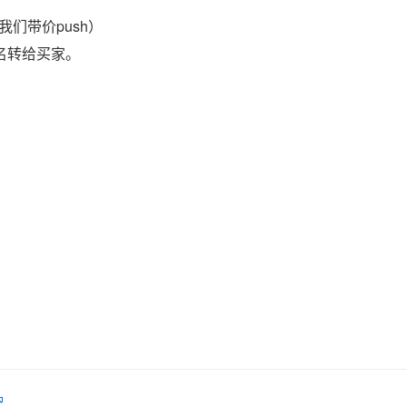
们带价push）
域名转给买家。