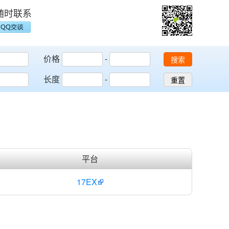
随时联系
价格
-
搜索
长度
-
重置
平台
17EX